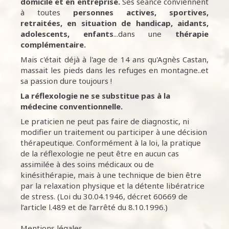
domicile et en entreprise.
Ses séance conviennent
à toutes
personnes
actives, sportives,
retraitées, en situation de handicap, aidants,
adolescents, enfants
...dans une
thérapie
complémentaire.
Mais c'était déjà à l'age de 14 ans qu'Agnès Castan,
massait les pieds dans les refuges en montagne..et
sa passion dure toujours !
La réflexologie ne se substitue pas à la
médecine conventionnelle.
Le praticien ne peut pas faire de diagnostic, ni
modifier un traitement ou participer à une décision
thérapeutique. Conformément à la loi, la pratique
de la réflexologie ne peut être en aucun cas
assimilée à des soins médicaux ou de
kinésithérapie, mais à une technique de bien être
par la relaxation physique et la détente libératrice
de stress. (Loi du 30.04.1946, décret 60669 de
l’article l.489 et de l’arrêté du 8.10.1996.)
Mentions légales