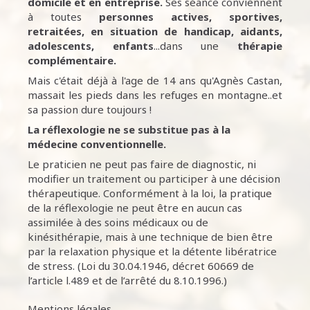
domicile et en entreprise.
Ses séance conviennent
à toutes
personnes
actives, sportives,
retraitées, en situation de handicap, aidants,
adolescents, enfants
...dans une
thérapie
complémentaire.
Mais c'était déjà à l'age de 14 ans qu'Agnès Castan,
massait les pieds dans les refuges en montagne..et
sa passion dure toujours !
La réflexologie ne se substitue pas à la
médecine conventionnelle.
Le praticien ne peut pas faire de diagnostic, ni
modifier un traitement ou participer à une décision
thérapeutique. Conformément à la loi, la pratique
de la réflexologie ne peut être en aucun cas
assimilée à des soins médicaux ou de
kinésithérapie, mais à une technique de bien être
par la relaxation physique et la détente libératrice
de stress. (Loi du 30.04.1946, décret 60669 de
l’article l.489 et de l’arrêté du 8.10.1996.)
Mentions légales