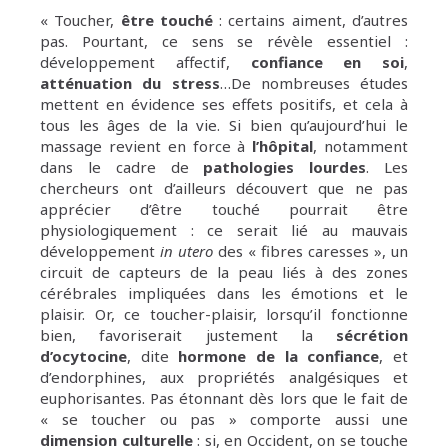
« Toucher,
être touché
: certains aiment, d’autres
pas. Pourtant, ce sens se révèle essentiel :
développement affectif,
confiance en soi
,
atténuation du stress
…De nombreuses études
mettent en évidence ses effets positifs, et cela à
tous les âges de la vie. Si bien qu’aujourd’hui le
massage revient en force à
l’hôpital
, notamment
dans le cadre de
pathologies lourdes
. Les
chercheurs ont d’ailleurs découvert que ne pas
apprécier d’être touché pourrait être
physiologiquement : ce serait lié au mauvais
développement
in utero
des « fibres caresses », un
circuit de capteurs de la peau liés à des zones
cérébrales impliquées dans les émotions et le
plaisir. Or, ce toucher-plaisir, lorsqu’il fonctionne
bien, favoriserait justement la
sécrétion
d’ocytocine
, dite
hormone de la confiance
, et
d’endorphines, aux propriétés analgésiques et
euphorisantes. Pas étonnant dès lors que le fait de
« se toucher ou pas » comporte aussi une
dimension culturelle
: si, en Occident, on se touche