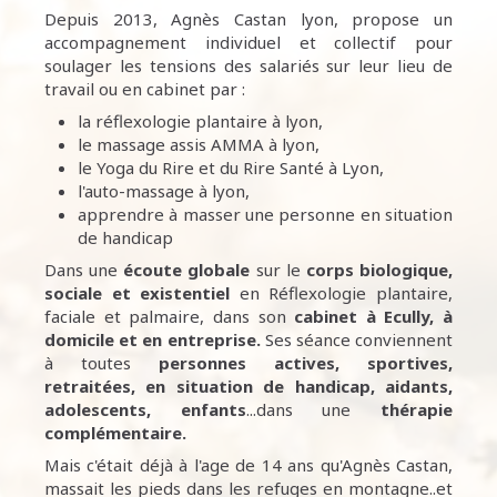
Depuis 2013, Agnès Castan lyon, propose un
accompagnement individuel et collectif pour
soulager les tensions des salariés sur leur lieu de
travail ou en cabinet par :
la réflexologie plantaire à lyon,
le massage assis AMMA à lyon,
le Yoga du Rire et du Rire Santé à Lyon,
l'auto-massage à lyon,
apprendre à masser une personne en situation
de handicap
Dans une
écoute
globale
sur le
corps biologique,
sociale et existentiel
en Réflexologie plantaire,
faciale et palmaire, dans son
cabinet à Ecully,
à
domicile et en entreprise.
Ses séance conviennent
à toutes
personnes
actives, sportives,
retraitées, en situation de handicap, aidants,
adolescents, enfants
...dans une
thérapie
complémentaire.
Mais c'était déjà à l'age de 14 ans qu'Agnès Castan,
massait les pieds dans les refuges en montagne..et